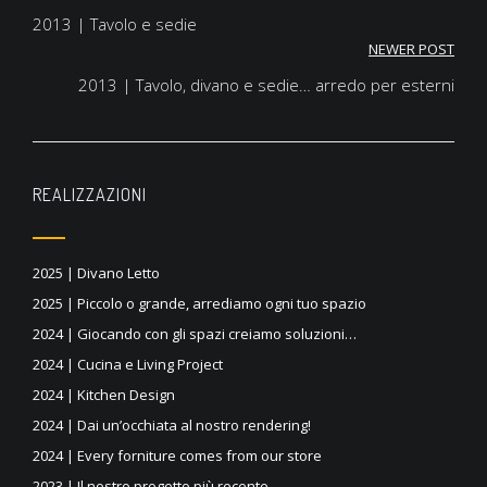
Navigazione
2013 | Tavolo e sedie
articoli
NEWER POST
2013 | Tavolo, divano e sedie… arredo per esterni
REALIZZAZIONI
2025 | Divano Letto
2025 | Piccolo o grande, arrediamo ogni tuo spazio
2024 | Giocando con gli spazi creiamo soluzioni…
2024 | Cucina e Living Project
2024 | Kitchen Design
2024 | Dai un’occhiata al nostro rendering!
2024 | Every forniture comes from our store
2023 | Il nostro progetto più recente