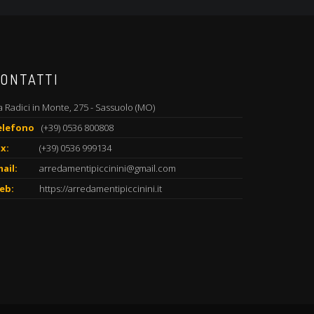
ONTATTI
a Radici in Monte, 275 - Sassuolo (MO)
elefono
(+39) 0536 800808
x:
(+39) 0536 999134
ail:
arredamentipiccinini@gmail.com
eb:
https://arredamentipiccinini.it