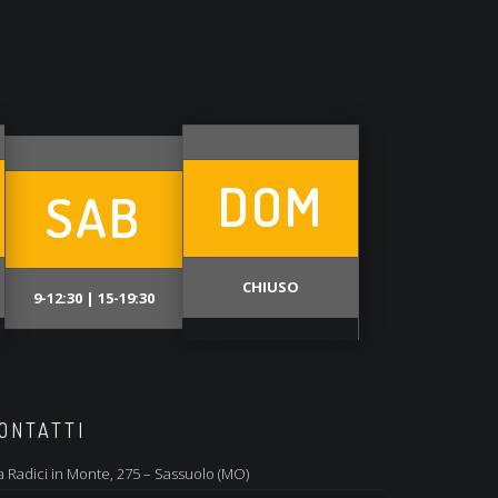
DOM
SAB
CHIUSO
9-12:30 | 15-19:30
ONTATTI
a Radici in Monte, 275 – Sassuolo (MO)