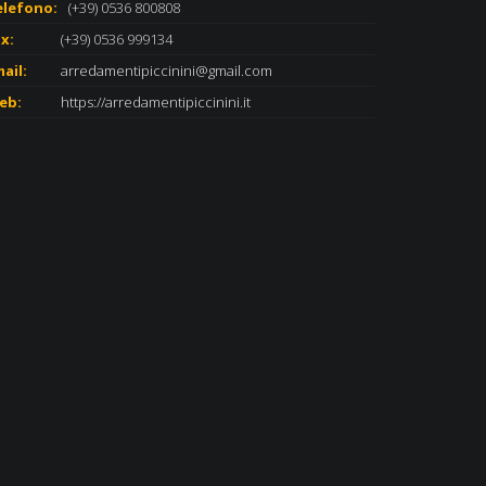
elefono:
(+39) 0536 800808
x:
(+39) 0536 999134
ail:
arredamentipiccinini@gmail.com
eb:
https://arredamentipiccinini.it