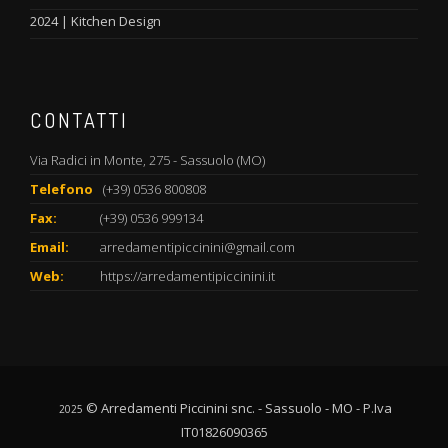
2024 | Kitchen Design
CONTATTI
Via Radici in Monte, 275 - Sassuolo (MO)
Telefono
(+39) 0536 800808
Fax:
(+39) 0536 999134
Email:
arredamentipiccinini@gmail.com
Web:
https://arredamentipiccinini.it
© Arredamenti Piccinini snc. - Sassuolo - MO - P.Iva
2025
IT01826090365