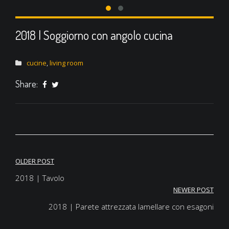
2018 | Soggiorno con angolo cucina
cucine
,
living room
Share:
OLDER POST
Navigazione
2018 | Tavolo
articoli
NEWER POST
2018 | Parete attrezzata lamellare con esagoni