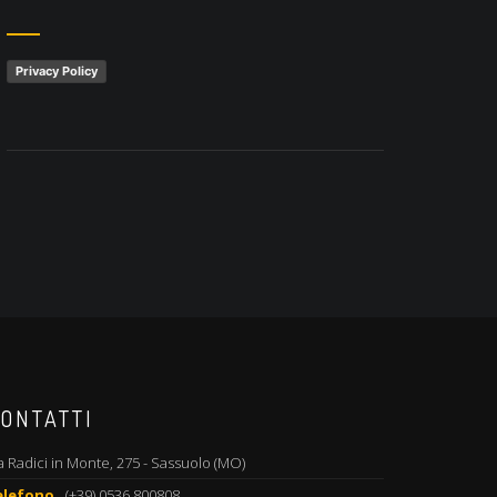
Privacy Policy
ONTATTI
a Radici in Monte, 275 - Sassuolo (MO)
elefono
(+39) 0536 800808