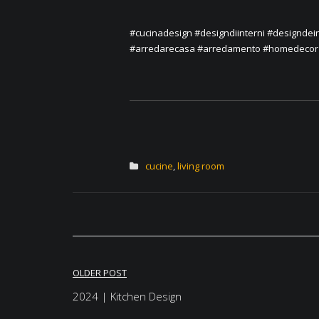
#cucinadesign
#designdiinterni
#designdein
#arredarecasa
#arredamento
#homedecor
cucine
,
living room
OLDER POST
Navigazione
2024 | Kitchen Design
articoli