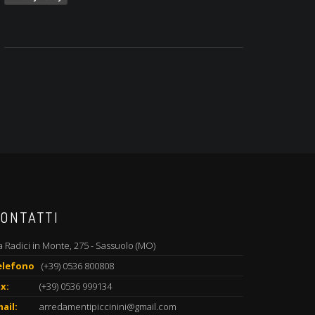
ONTATTI
a Radici in Monte, 275 - Sassuolo (MO)
elefono
(+39) 0536 800808
x:
(+39) 0536 999134
ail:
arredamentipiccinini@gmail.com